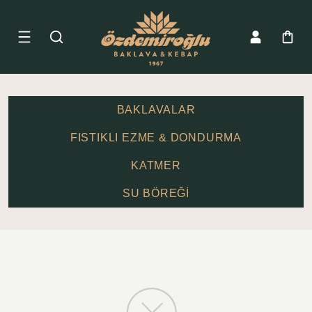
BAKLAVALAR
FISTIKLI EZME & DONDURMA
KATMER
SU BÖREĞİ