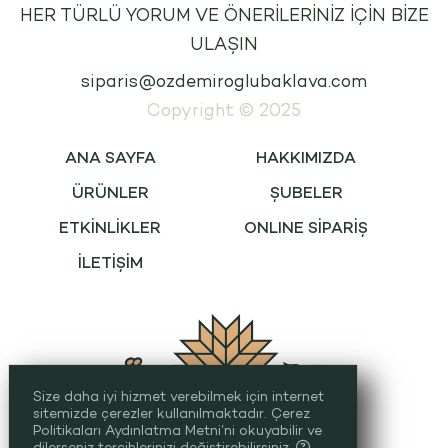
HER TÜRLÜ YORUM VE ÖNERİLERİNİZ İÇİN BİZE
ULAŞIN
siparis@ozdemiroglubaklava.com
Copyright © 2025
ANA SAYFA
HAKKIMIZDA
ÜRÜNLER
ŞUBELER
ETKİNLİKLER
ONLINE SİPARİŞ
İLETİŞİM
Size daha iyi hizmet verebilmek için internet
sitemizde çerezler kullanılmaktadır. Çerez
Politikaları Aydınlatma Metni’ni okuyabilir ve