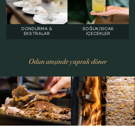
DONDURMA &
SOĞUK/SICAK
EKSTRALAR
İÇECEKLER
Odun ateşinde yaprak döner