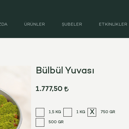
ZDA
ÜRÜNLER
ŞUBELER
ETKİNLİKLER
Bülbül Yuvası
1.777,50
1,5 KG
1 KG
750 GR
500 GR