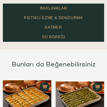
BAKLAVALAR
FISTIKLI EZME & DONDURMA
KATMER
SU BÖREĞİ
Bunları da Beğenebilirsiniz