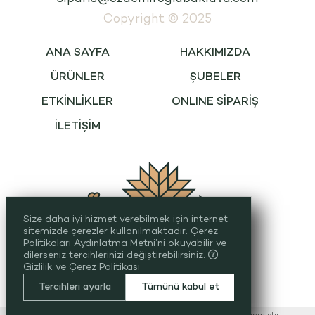
Copyright © 2025
ANA SAYFA
HAKKIMIZDA
ÜRÜNLER
ŞUBELER
ETKİNLİKLER
ONLINE SİPARİŞ
İLETİŞİM
Size daha iyi hizmet verebilmek için internet
sitemizde çerezler kullanılmaktadır. Çerez
Politikaları Aydınlatma Metni’ni okuyabilir ve
dilerseniz tercihlerinizi değiştirebilirsiniz.
256 BitSSL
Encryption
Gizlilik ve Çerez Politikası
Tercihleri ayarla
Tümünü kabul et
®