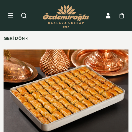
GERİ DÖN <