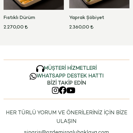
Fıstıklı Dürüm
Yaprak Şöbiyet
2.270,00
2.360,00
MÜŞTERİ HİZMETLERİ
WHATSAPP DESTEK HATTI
BİZİ TAKİP EDİN
HER TÜRLÜ YORUM VE ÖNERİLERİNİZ İÇİN BİZE
ULAŞIN
siparis@ozdemiroglubaklava.com